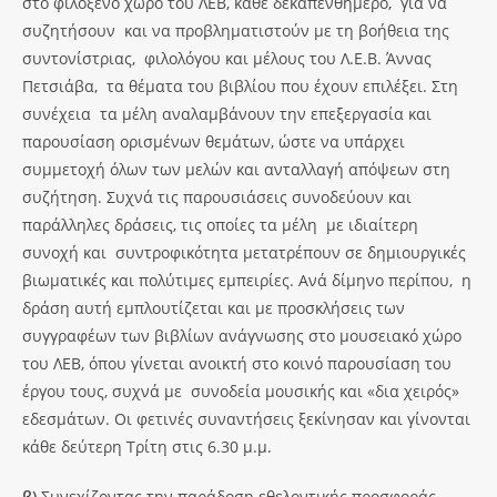
στο φιλόξενο χώρο του ΛΕΒ, κάθε δεκαπενθήμερο, για να
συζητήσουν και να προβληματιστούν με τη βοήθεια της
συντονίστριας, φιλολόγου και μέλους του Λ.Ε.Β. Άννας
Πετσιάβα, τα θέματα του βιβλίου που έχουν επιλέξει. Στη
συνέχεια τα μέλη αναλαμβάνουν την επεξεργασία και
παρουσίαση ορισμένων θεμάτων, ώστε να υπάρχει
συμμετοχή όλων των μελών και ανταλλαγή απόψεων στη
συζήτηση. Συχνά τις παρουσιάσεις συνοδεύουν και
παράλληλες δράσεις, τις οποίες τα μέλη με ιδιαίτερη
συνοχή και συντροφικότητα μετατρέπουν σε δημιουργικές
βιωματικές και πολύτιμες εμπειρίες. Ανά δίμηνο περίπου, η
δράση αυτή εμπλουτίζεται και με προσκλήσεις των
συγγραφέων των βιβλίων ανάγνωσης στο μουσειακό χώρο
του ΛΕΒ, όπου γίνεται ανοικτή στο κοινό παρουσίαση του
έργου τους, συχνά με συνοδεία μουσικής και «δια χειρός»
εδεσμάτων. Οι φετινές συναντήσεις ξεκίνησαν και γίνονται
κάθε δεύτερη Τρίτη στις 6.30 μ.μ.
β)
Συνεχίζοντας την παράδοση εθελοντικής προσφοράς