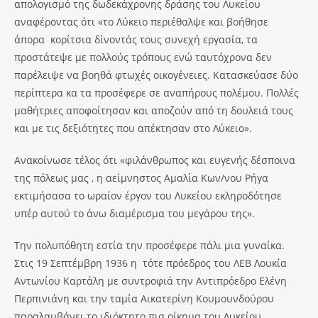
απολογισμό της δωδεκάχρονης δράσης του Λυκείου
αναφέροντας ότι «το Λύκειο περιέθαλψε και βοήθησε
άπορα κορίτσια δίνοντάς τους συνεχή εργασία, τα
προστάτεψε με πολλούς τρόπους ενώ ταυτόχρονα δεν
παρέλειψε να βοηθά φτωχές οικογένειες. Κατασκεύασε δύο
περίπτερα κα τα προσέφερε σε αναπήρους πολέμου. Πολλές
μαθήτριες αποφοίτησαν και αποζούν από τη δουλειά τους
και με τις δεξιότητες που απέκτησαν στο Λύκειο».
Ανακοίνωσε τέλος ότι «φιλάνθρωπος και ευγενής δέσποινα
της πόλεως μας , η αείμνηστος Αμαλία Κων/νου Ρήγα
εκτιμήσασα το ωραίον έργον του Λυκείου εκληροδότησε
υπέρ αυτού το άνω διαμέρισμα του μεγάρου της».
Την πολυπόθητη εστία την προσέφερε πάλι μια γυναίκα.
Στις 19 Σεπτέμβρη 1936 η τότε πρόεδρος του ΛΕΒ Λουκία
Αντωνίου Καρτάλη με συντροφιά την Αντιπρόεδρο Ελένη
Περπινιάνη και την ταμία Αικατερίνη Κουμουνδούρου
παραλαμβάνει το ιδιόκτητο πια οίκημα του Λυκείου.