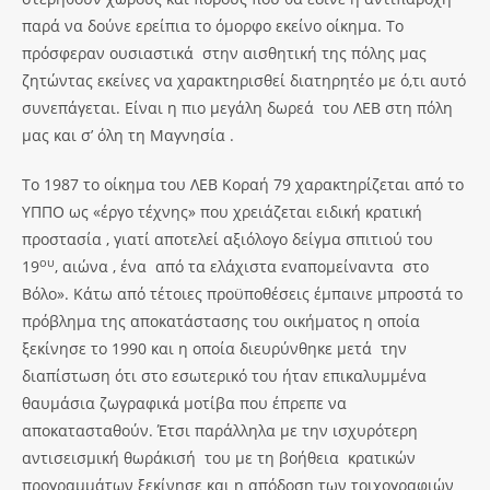
παρά να δούνε ερείπια το όμορφο εκείνο οίκημα. Το
πρόσφεραν ουσιαστικά στην αισθητική της πόλης μας
ζητώντας εκείνες να χαρακτηρισθεί διατηρητέο με ό,τι αυτό
συνεπάγεται. Είναι η πιο μεγάλη δωρεά του ΛΕΒ στη πόλη
μας και σ’ όλη τη Μαγνησία .
Το 1987 το οίκημα του ΛΕΒ Κοραή 79 χαρακτηρίζεται από το
ΥΠΠΟ ως «έργο τέχνης» που χρειάζεται ειδική κρατική
προστασία , γιατί αποτελεί αξιόλογο δείγμα σπιτιού του
ου
19
, αιώνα , ένα από τα ελάχιστα εναπομείναντα στο
Βόλο». Κάτω από τέτοιες προϋποθέσεις έμπαινε μπροστά το
πρόβλημα της αποκατάστασης του οικήματος η οποία
ξεκίνησε το 1990 και η οποία διευρύνθηκε μετά την
διαπίστωση ότι στο εσωτερικό του ήταν επικαλυμμένα
θαυμάσια ζωγραφικά μοτίβα που έπρεπε να
αποκατασταθούν. Έτσι παράλληλα με την ισχυρότερη
αντισεισμική θωράκισή του με τη βοήθεια κρατικών
προγραμμάτων ξεκίνησε και η απόδοση των τοιχογραφιών