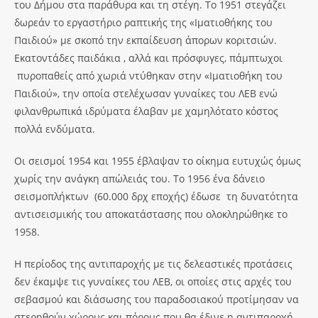
του Δήμου στα παράθυρα και τη στέγη. Το 1951 στεγάζει
δωρεάν το εργαστήριο ραπτικής της «Ιματιοθήκης του
Παιδιού» με σκοπό την εκπαίδευση άπορων κοριτσιών.
Εκατοντάδες παιδάκια , αλλά και πρόσφυγες, πάμπτωχοι
πυροπαθείς από χωριά ντύθηκαν στην «Ιματιοθήκη του
Παιδιού», την οποία στελέχωσαν γυναίκες του ΛΕΒ ενώ
φιλανθρωπικά ιδρύματα έλαβαν με χαμηλότατο κόστος
πολλά ενδύματα.
Οι σεισμοί 1954 και 1955 έβλαψαν το οίκημα ευτυχώς όμως
χωρίς την ανάγκη απώλειάς του. Το 1956 ένα δάνειο
σεισμοπλήκτων (60.000 δρχ εποχής) έδωσε τη δυνατότητα
αντισεισμικής του αποκατάστασης που ολοκληρώθηκε το
1958.
Η περίοδος της αντιπαροχής με τις δελεαστικές προτάσεις
δεν έκαμψε τις γυναίκες του ΛΕΒ, οι οποίες στις αρχές του
σεβασμού και διάσωσης του παραδοσιακού προτίμησαν να
στερηθούν χώρους και πόρους που θα έδινε η αντιπαροχή