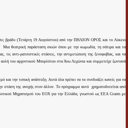
χθες βράδυ (Τετάρτη 19 Αυγούστου) από την ΠΗΛΙΟΝ ΟΡΟΣ και το Λύκειο
. Μια θεατρική παράσταση σκιών όπου με την κωμωδία, τη σάτιρα και τα
, τις αντι-ρατσιστικές στάσεις, την αντιμετώπιση της ξενοφοβίας, και να
η αυλή του αρχοντικού Μπορλότου στα Άνω Λεχώνια και συμμετείχε ζωντανά
και την τοπική ανάπτυξη. Αυτά όλα πρέπει να τα συνδυάζει κανείς για να
 την στάση της ανοχής στον άλλον. Το πρόγραμμα αυτό χρηματοδοτείται από
τοδοτικού Μηχανισμού του ΕΟΧ για την Ελλάδα, γνωστού ως ΕΕΑ Grants με