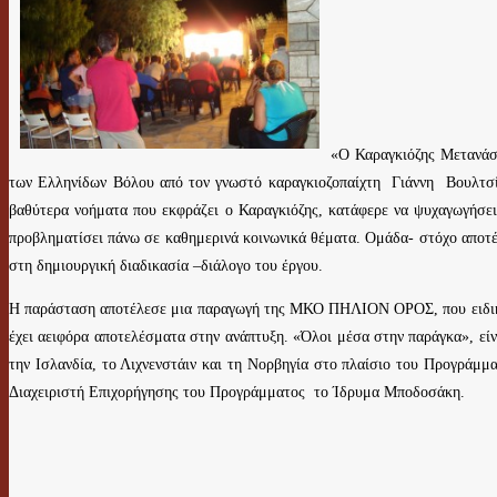
«Ο Καραγκιόζης Μετανάσ
των Ελληνίδων Βόλου από τον γνωστό καραγκιοζοπαίχτη Γιάννη Βουλτσίδ
βαθύτερα νοήματα που εκφράζει ο Καραγκιόζης, κατάφερε να ψυχαγωγήσει μ
προβληματίσει πάνω σε καθημερινά κοινωνικά θέματα. Ομάδα- στόχο αποτέ
στη δημιουργική διαδικασία –διάλογο του έργου.
Η παράσταση αποτέλεσε μια παραγωγή της ΜΚΟ ΠΗΛΙΟΝ ΟΡΟΣ, που ειδικεύετ
έχει αειφόρα αποτελέσματα στην ανάπτυξη. «Όλοι μέσα στην παράγκα», είν
την Ισλανδία, το Λιχνενστάιν και τη Νορβηγία στο πλαίσιο του Προγράμ
Διαχειριστή Επιχορήγησης του Προγράμματος το Ίδρυμα Μποδοσάκη.