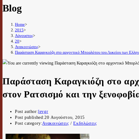
Blog
Home
>
2015
>
Αύγουστος
>
20
>
Ανακοινώσεις
>
Παράσταση Καραγκιόζη στο αρχοντικό Μπορλότου του Λυκείου των Ελλην
Παράσταση Καραγκιόζη στο αρχ
στον Ρατσισμό και την ξενοφοβί
Post author:
levgr
Post published:
20 Αυγούστου, 2015
Post category:
Ανακοινώσεις
/
Εκδηλώσεις