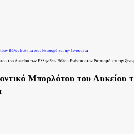
ίδων Βόλου Ενάντια στον Ρατσισμό και την ξενοφοβία
οντικό Μπορλότου του Λυκείου τ
α