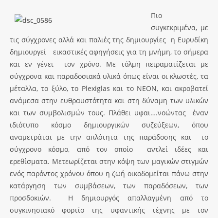
Πιο
συγκεκριμένα, με
τις σύγχρονες αλλά και παλιές της δημιουργίες η Ευρυδίκη
δημιουργεί εικαστικές αφηγήσεις για τη μνήμη, το σήμερα
και εν γένει τον χρόνο. Με τόλμη πειραματίζεται με
σύγχρονα και παραδοσιακά υλικά όπως είναι οι κλωστές, τα
μέταλλα, το ξύλο, το Plexiglas και το ΝΕΟΝ, και ακροβατεί
ανάμεσα στην ευθραυστότητα και στη δύναμη των υλικών
και των συμβολισμών τους. Πλάθει υφαι….νοώντας έναν
ιδιότυπο κόσμο δημιουργικών συζεύξεων, όπου
αναμετράται με την απλότητα της παράδοσης και το
σύγχρονο κόσμο, από τον οποίο αντλεί ιδέες και
ερεθίσματα. Μετεωρίζεται στην κόψη των μαγικών στιγμών
ενός παρόντος χρόνου όπου η ζωή οικοδομείται πάνω στην
κατάργηση των συμβάσεων, των παραδόσεων, των
προσδοκιών. Η δημιουργός απαλλαγμένη από το
συγκινησιακό φορτίο της υφαντικής τέχνης με τον