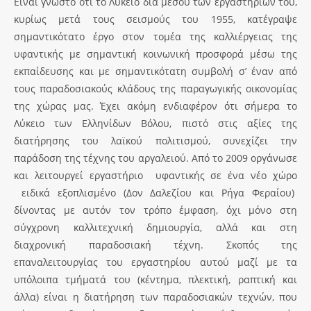
Είναι γνωστό ότι το Λύκειο δια μέσου των εργαστηρίων του,
κυρίως μετά τους σεισμούς του 1955, κατέγραψε
σημαντικότατο έργο στον τομέα της καλλιέργειας της
υφαντικής με σημαντική κοινωνική προσφορά μέσω της
εκπαίδευσης και με σημαντικότατη συμβολή σ’ έναν από
τους παραδοσιακούς κλάδους της παραγωγικής οικονομίας
της χώρας μας. Έχει ακόμη ενδιαφέρον ότι σήμερα το
Λύκειο των Ελληνίδων Βόλου, πιστό στις αξίες της
διατήρησης του λαϊκού πολιτισμού, συνεχίζει την
παράδοση της τέχνης του αργαλειού. Από το 2009 οργάνωσε
και λειτουργεί εργαστήριο υφαντικής σε ένα νέο χώρο
ειδικά εξοπλισμένο (Δον Δαλεζίου και Ρήγα Φεραίου)
δίνοντας με αυτόν τον τρόπο έμφαση, όχι μόνο στη
σύγχρονη καλλιτεχνική δημιουργία, αλλά και στη
διαχρονική παραδοσιακή τέχνη. Σκοπός της
επαναλειτουργίας του εργαστηρίου αυτού μαζί με τα
υπόλοιπα τμήματά του (κέντημα, πλεκτική, ραπτική και
άλλα) είναι η διατήρηση των παραδοσιακών τεχνών, που