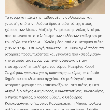
Τα ιστορικά πιάτα της παθιασμένης συλλέκτριας και
γνωστής από την πλούσια δραστηριότητά της στους
χώρους των Μέσων Μαζικής Ενημέρωσης, Λόλας Νταϊφά,
αποτυπώνονται στο λεύκωμα των εκδόσεων «Μίλητος» με
τον εύγλωττο τίτλο «Η Ελλάδα μέσα από 231 ιστορικά πιάτα
(1863-1973)». Η συλλογή συνδέεται με μυθολογικά πρόσωπα,
ιστορικές προσωπικότητες και γεγονότα που «σφράγισαν»
την ιστορία της χώρας μας, ενώ, σύμφωνα με την
επιστημονική επιμελήτρια του τόμου, Κατερίνα Κορρέ-
Ζωγράφου,
πρόκειται για τη σπανιότερη σε εύρος -σε επίπεδο
δημόσιου και ιδιωτικού αρχείου. Οι μυθολογικές και
ιστορικές φιγούρες που απεικονίζονται στα πιάτα, η Θεά
Αθηνά ή ο Μέγας Αλέξανδρος, ο Κωνσταντίνος Παλαιολόγος,
ο Ρήγας Φεραίος, ο Λόρδος Βύρων, ο Θεόδωρος
Κολοκοτρώνης, ο Γεώργιος Καραϊσκάκης, η Μπουμπουλίνα
αλλά και ήρωες λιγότερο γνωστοί στην υπόλοιπη Ελλάδα,