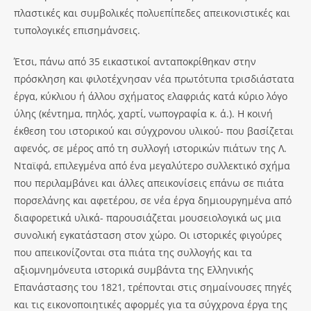
πλαστικές και συμβολικές πολυεπίπεδες απεικονιστικές και
τυπολογικές επισημάνσεις.
Έτσι, πάνω από 35 εικαστικοί ανταποκρίθηκαν στην
πρόσκληση και φιλοτέχνησαν νέα πρωτότυπα τρισδιάστατα
έργα, κύκλιου ή άλλου σχήματος ελαφριάς κατά κύριο λόγο
ύλης (κέντημα, πηλός, χαρτί, νωπογραφία κ. ά.). Η κοινή
έκθεση του ιστορικού και σύγχρονου υλικού- που βασίζεται
αφενός, σε μέρος από τη συλλογή ιστορικών πιάτων της Λ.
Νταϊφά, επιλεγμένα από ένα μεγαλύτερο συλλεκτικό σχήμα
που περιλαμβάνει και άλλες απεικονίσεις επάνω σε πιάτα
πορσελάνης και αφετέρου, σε νέα έργα δημιουργημένα από
διαφορετικά υλικά- παρουσιάζεται μουσειολογικά ως μια
συνολική εγκατάσταση στον χώρο. Οι ιστορικές φιγούρες
που απεικονίζονται στα πιάτα της συλλογής και τα
αξιομνημόνευτα ιστορικά συμβάντα της Ελληνικής
Επανάστασης του 1821, τρέπονται στις σημαίνουσες πηγές
και τις εικονοποιητικές αφορμές για τα σύγχρονα έργα της