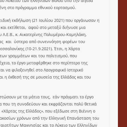
του Λυκείου των Ελληνίδων Βόλου υπό την αιγίδα
μένη στο πρόγραμμα εθνικού εορτασμού.
ειδική εκδήλωση (21 Ιουλίου 2021) που οργάνωσαν η
και εκτίθεται, αφού στο μεταξύ διήνυσε μια
 Λ.Ε.Β., κ. Αικατερίνης Πολυμέρου-Καμηλάκη,
νίας και ύστερα από συνεννόηση φορέων του
σσαλονίκης (10-21.9.2021). Έτσι, η Χάρτα
των γραμμάτων και του πολιτισμού, που
χεια, το έργο μεταφέρθηκε στο περίπτερο της
αι να φιλοξενηθεί στο Λαογραφικό Ιστορικό
 η έκθεσή της σε μουσεία της Ελλάδος και του
στώσουν με τα μάτια τους, εάν πράγματι το έργο
ενα που τη συνοδεύουν και εκφράζονται πολύ θετικά
«Χάρτας της Ελλάδος», που εξέδωσε στη Βιέννη ο
 διακοσίων χρόνων από την Ελληνική Επανάσταση του
χαιοτήτων Μαγνησίας και το Λύκειο των Ελληνίδων