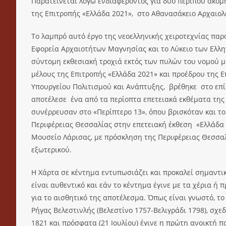
Παρατείνεται λόγω ενδιαφέροντος για δυο περίπου ακόμη
της Επιτροπής «Ελλάδα 2021», στο Αθανασάκειο Αρχαιολ
Το λαμπρό αυτό έργο της νεοελληνικής χειροτεχνίας παρ
Εφορεία Αρχαιοτήτων Μαγνησίας και το Λύκειο των Ελλη
σύντομη εκθεσιακή τροχιά εκτός των πυλών του νομού μας
μέλους της Επιτροπής «Ελλάδα 2021» και προέδρου της 
Υπουργείου Πολιτισμού και Ανάπτυξης, βρέθηκε στο επίκ
αποτέλεσε ένα από τα περίοπτα επετειακά εκθέματα της
συνέρρευσαν στο «Περίπτερο 13», όπου βρισκόταν και το
Περιφέρειας Θεσσαλίας στην επετειακή έκθεση «Ελλάδα 1
Μουσείο Λάρισας, με πρόσκληση της Περιφέρειας Θεσσαλ
εξωτερικού.
Η Χάρτα σε κέντημα εντυπωσιάζει και προκαλεί σημαντικ
είναι αυθεντικό και εάν το κέντημα έγινε με τα χέρια ή
για το αισθητικό της αποτέλεσμα. Όπως είναι γνωστό, 
Ρήγας Βελεστινλής (Βελεστίνο 1757-Βελιγράδι 1798), σχ
1821 και πρόσφατα (21 Ιουλίου) έγινε η πρώτη ανοικτή