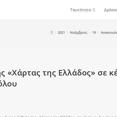
Ταυτότητα
Δράσε
>
2021
>
Νοέμβριος
>
19
>
Ανακοινώ
ς «Χάρτας της Ελλάδος» σε κέ
όλου