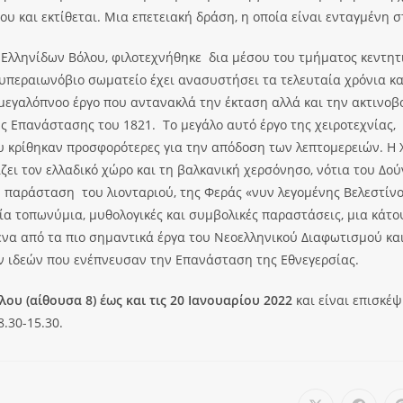
υ και εκτίθεται. Μια επετειακή δράση, η οποία είναι ενταγμένη 
 Ελληνίδων Βόλου, φιλοτεχνήθηκε δια μέσου του τμήματος κεντη
το υπεραιωνόβιο σωματείο έχει ανασυστήσει τα τελευταία χρόνια κα
 μεγαλόπνοο έργο που αντανακλά την έκταση αλλά και την ακτινοβ
ς Επανάστασης του 1821. Το μεγάλο αυτό έργο της χειροτεχνίας,
ου κρίθηκαν προσφορότερες για την απόδοση των λεπτομερειών. Η 
ζει τον ελλαδικό χώρο και τη βαλκανική χερσόνησο, νότια του Δο
παράσταση του λιονταριού, της Φεράς «νυν λεγομένης Βελεστίνος
ία τοπωνύμια, μυθολογικές και συμβολικές παραστάσεις, μια κάτ
 ένα από τα πιο σημαντικά έργα του Nεοελληνικού Διαφωτισμού και
ν ιδεών που ενέπνευσαν την Επανάσταση της Εθνεγερσίας.
υ (αίθουσα 8) έως και τις 20 Ιανουαρίου 2022
και είναι επισκέψ
.30-15.30.