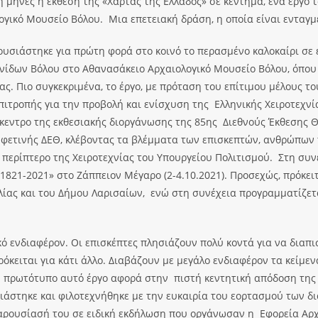
 μήνες η έκθεση της «Xάρτας της Ελλάδος» σε κέντημα, ένα έργο 
ογικό Μουσείο Βόλου. Μια επετειακή δράση, η οποία είναι ενταγ
ουσιάστηκε για πρώτη φορά στο κοινό το περασμένο καλοκαίρι σε 
νίδων Βόλου στο Αθανασάκειο Αρχαιολογικό Μουσείο Βόλου, όπου 
. Πιο συγκεκριμένα, το έργο, με πρόταση του επίτιμου μέλους του
Επιτροπής για την προβολή και ενίσχυση της Ελληνικής Χειροτεχ
εντρο της εκθεσιακής διοργάνωσης της 85ης Διεθνούς Έκθεσης Θε
 φετινής ΔΕΘ, κλέβοντας τα βλέμματα των επισκεπτών, ανθρώπων 
 περίπτερο της Χειροτεχνίας του Υπουργείου Πολιτισμού. Στη συνέ
821-2021» στο Ζάππειον Μέγαρο (2-4.10.2021). Προσεχώς, πρόκειτ
ίας και του Δήμου Λαρισαίων, ενώ στη συνέχεια προγραμματίζεται
ό ενδιαφέρον. Οι επισκέπτες πλησιάζουν πολύ κοντά για να διαπι
 πρόκειται για κάτι άλλο. Διαβάζουν με μεγάλο ενδιαφέρον τα κείμ
το πρωτότυπο αυτό έργο αφορά στην πιστή κεντητική απόδοση της 
εδιάστηκε και φιλοτεχνήθηκε με την ευκαιρία του εορτασμού των
 παρουσίασή του σε ειδική εκδήλωση που οργάνωσαν η Εφορεία Αρ