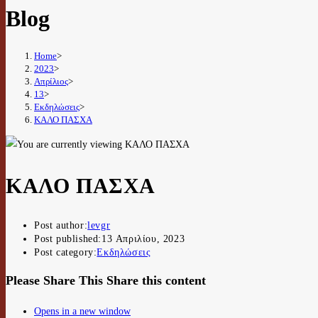
Blog
Home
>
2023
>
Απρίλιος
>
13
>
Εκδηλώσεις
>
ΚΑΛΟ ΠΑΣΧΑ
ΚΑΛΟ ΠΑΣΧΑ
Post author:
levgr
Post published:
13 Απριλίου, 2023
Post category:
Εκδηλώσεις
Please Share This
Share this content
Opens in a new window