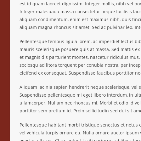
est id quam laoreet dignissim. Integer mollis, nibh vel po
Integer malesuada massa consectetur neque facilisis laore
aliquam condimentum, enim est maximus nibh, quis tincidu
aliquam magna rhoncus sit amet. Sed ac pulvinar leo. Inte
Pellentesque tempus ligula lorem, ac imperdiet lectus bi
mauris scelerisque posuere quis at massa. Sed mattis ex v
et magnis dis parturient montes, nascetur ridiculus mus. 
sociosqu ad litora torquent per conubia nostra, per incept
eleifend ex consequat. Suspendisse faucibus porttitor ne
Aliquam lacinia sapien hendrerit neque scelerisque, vel s
Suspendisse pellentesque mi eget libero interdum, in ultric
ullamcorper. Nullam nec rhoncus mi. Morbi et odio id ve
porttitor sem pretium id. Proin sollicitudin sed dui sit am
Pellentesque habitant morbi tristique senectus et netus e
vel vehicula turpis ornare eu. Nulla ornare auctor ipsum v
egestas ultrices. Class aptent taciti sociosqu ad litora t