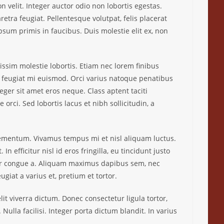
n velit. Integer auctor odio non lobortis egestas.
tra feugiat. Pellentesque volutpat, felis placerat
um primis in faucibus. Duis molestie elit ex, non
ssim molestie lobortis. Etiam nec lorem finibus
on feugiat mi euismod. Orci varius natoque penatibus
eger sit amet eros neque. Class aptent taciti
rci. Sed lobortis lacus et nibh sollicitudin, a
 elementum. Vivamus tempus mi et nisl aliquam luctus.
 efficitur nisl id eros fringilla, eu tincidunt justo
olor congue a. Aliquam maximus dapibus sem, nec
ugiat a varius et, pretium et tortor.
t viverra dictum. Donec consectetur ligula tortor,
ulla facilisi. Integer porta dictum blandit. In varius