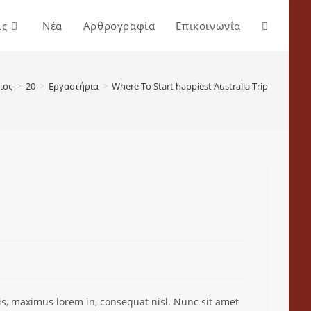
ις
Νέα
Αρθρογραφία
Επικοινωνία
ιος
>
20
>
Εργαστήρια
>
Where To Start happiest Australia Trip
ttis, maximus lorem in, consequat nisl. Nunc sit amet