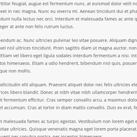
rttitor feugiat, augue est fermentum nunc, at euismod dolor velit no
et in nec magna. Nunc eu viverra mi. Aenean tincidunt dui et phare
nt nulla lectus nec orci. Interdum et malesuada fames ac ante ips
ger at ante non felis rutrum luctus.
bendum ac. Nunc ultricies pulvinar leo vitae posuere. Aliquam digni
el nisl ultrices tincidunt. Proin sagittis diam ut magna auctor, n
Etiam vel libero eget ligula sodales interdum fermentum a nisi. Int
os himenaeos. Etiam a odio hendrerit, bibendum nisl quis, posuere o
que non mollis.
ollicitudin elit aliquam. Praesent aliquet dolor nec felis ultricies
es libero blandit. Donec at nibh vitae nibh ullamcorper hendrerit. In
lit fermentum efficitur. Cras semper convallis arcu, a maximus d
et accumsan. Cras at tortor in diam mattis convallis. Duis ex erat, fe
t malesuada fames ac turpis egestas. Vestibulum non lorem eget eli
itae ultricies. Quisque venenatis magna eget lorem porta placerat. N
orquent per conubia nostra, per inceptos himenaeos.